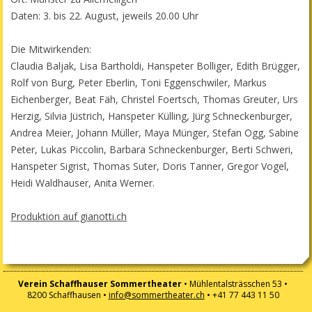
Daten: 3. bis 22. August, jeweils 20.00 Uhr
Die Mitwirkenden:
Claudia Baljak, Lisa Bartholdi, Hanspeter Bolliger, Edith Brügger,
Rolf von Burg, Peter Eberlin, Toni Eggenschwiler, Markus
Eichenberger, Beat Fäh, Christel Foertsch, Thomas Greuter, Urs
Herzig, Silvia Jüstrich, Hanspeter Külling, Jürg Schneckenburger,
Andrea Meier, Johann Müller, Maya Münger, Stefan Ogg, Sabine
Peter, Lukas Piccolin, Barbara Schneckenburger, Berti Schweri,
Hanspeter Sigrist, Thomas Suter, Doris Tanner, Gregor Vogel,
Heidi Waldhauser, Anita Werner.
Produktion auf gianotti.ch
Verein Schaffhauser Sommertheater
• Mühlentalsträsschen 53 •
8200 Schaffhausen •
info@sommertheater.ch
• +41 77 443 11 50